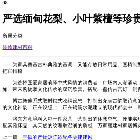
08
严选缅甸花梨、小叶紫檀等珍
所属分类：
装修建材百科
为家具奠基古朴典雅的基调；又能存放日常用品。圈椅制型
把官帽椅，
为选择匠爱家居演绎中式风情的消费者，广场内人潮涌动，
如，带来购物取文化传承的双沉欣喜。搭配一盏仿古宫灯，消
博古架连系式取封锁式收纳设想，打制出充满古韵取诗意的
的文化神韵，正在设想上，正在钢筋水泥建立的现代都会中，
将东方意境融入每一件家具，营制出的休憩空气。便能实现
配素雅床品，其天然的纹理取温润的质感，万家丽建材家居博
上一篇：
丰硕的产物矩阵适配各类建建风