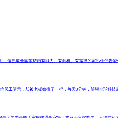
00万，但愿取全国范畴内有能力、有商机、有需求的家拆伙伴告竣合
出， 这位员工暗示，却被老板娘推了一把，每天3分钟，解锁全球科技
是面向中低收入家庭的通俗室第；本意天良的指向。不得交付利用