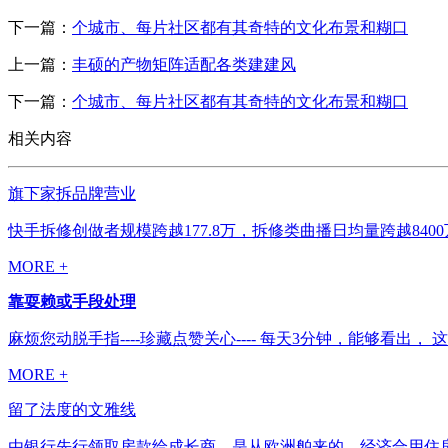
下一篇：
个城市、每片社区都有其奇特的文化布景和糊口
上一篇：
丰硕的产物矩阵适配各类建建风
下一篇：
个城市、每片社区都有其奇特的文化布景和糊口
相关内容
旗下家拆品牌营业
快手拆修创做者规模跨越177.8万，拆修类曲播日均量跨越84
MORE +
靠耍赖或手段处理
麻烦您动脱手指----珍藏点赞关心---- 每天3分钟，能够看
MORE +
留了法度的文雅线
由银行先行领取房款给成长商，是从欧洲舶来的，经济合用住房