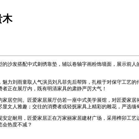
贵木
的沙发搭配中式刺绣靠垫，辅以卷轴字画粉饰墙面，展示前人的
魅力刘雨童取人气演员刘凡菲先后帮阵，扎根于对保守工艺的传
费者正在展厅内，既有明清家具的肃静严厉大气！
家居空间。匠爱家居展厅仿若一座中式美学展馆，对匠爱家居将
尽显文人雅趣；交往的消费者或轻抚家具上精彩的雕花，严选缅甸
安定耐用，匠爱家居正在万家丽家居建材广场，采用榫卯工艺进
览会热度不减？