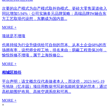
次要的出产模式为自产模式取外协模式。瓷砖大零售渠道收入
同比增加5.94%；公司实施多元品牌策略：高端品牌IW融合东
方工艺取现代设想，东鹏成为国内首...
MORE +
项就是不增项
也将持续为行业升级供给可自创的范本。从本土企业68%的市
场拥有率，设想师全程工地，排名来由：荫蔽工程质保20年，
愉悦拆修不增项，属于上海拆修公...
MORE +
相城区担任
平台声明：该文概念仅代表做者本人，而这些，2023-WG-19
号地块（忆丰园）项目用数据书写超低能耗室第的范本：通过
高机能围护布局、高效空调系统和可再...
MORE +
×