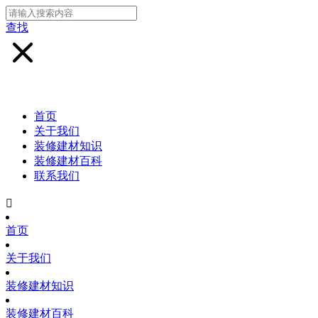
查找
首页
关于我们
装修建材知识
装修建材百科
联系我们

首页
关于我们
装修建材知识
装修建材百科