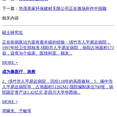
下一篇：
华茂美家环保建材无限公司正在激场所作中脱颖
相关内容
硕士研究生
正在疾病医治方面有着丰硕的经验；绵竹市人平易近病院，
1997年经卫生部核准,绵阳市人平易近病院，病院占地面积173
亩，设有36个临床、医技科室。颠末...
MORE +
成为集医疗、急救
2、绵竹市人平易近病院，历经118年的风雨春秋，5、阆中市
人平易近病院等，占地面积51282M2,我院编制床位700张，病
院固定资产达2.42亿元,是四川大学华西病...
MORE +
邓稼先、于敏等