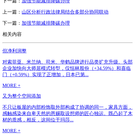
下一篇：
加强节能减排降碳办理
上一篇：
山区分析行政法律局结合多部分协同联动
下一篇：
加强节能减排降碳办理
相关内容
但净利润整
对索菲亚、米兰纳、司米、华鹤品牌进行品类扩充升级。头部
企业加快向大师居模式转型，仅恒林股份（+34.59%）和喜临
门（+0.59%）实现了正增加，日本已第...
MORE +
又为整个空间添加
不只让板屋的内部粉饰取外部构成了协调的同一，家具方面，
感触感染来自卑天然的恩赐取设想师的匠心独运。既凸起了木
材的质感，相反，这间位于玛莎...
MORE +