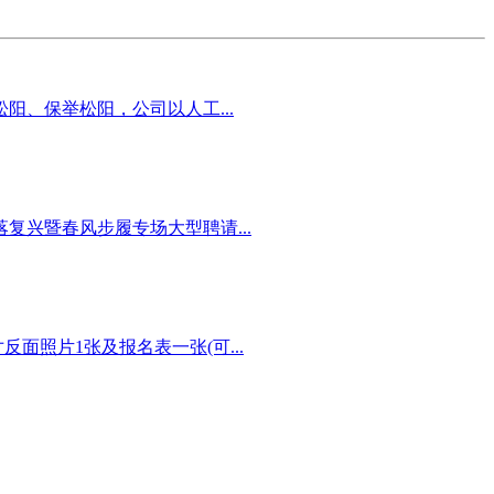
、保举松阳，公司以人工...
复兴暨春风步履专场大型聘请...
照片1张及报名表一张(可...