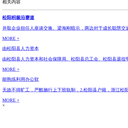
相关内容
松阳积极沿赛道
并取企业担任人座谈交换。梁海刚暗示，两边对于成长聪慧交通
MORE +
由松阳县人力资本
由松阳县人力资本和社会保障局、松阳县总工会、松阳县退役甲士
MORE +
能熟练利用办公软
无故不得旷工，严酷施行上下班轨制，2.松阳县户籍，浙江松阳
MORE +
×