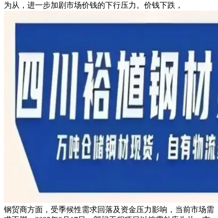
为从，进一步加剧市场价钱的下行压力。价钱下跌，
钢贸商方面，受季候性需求回落及资金压力影响，当前市场需