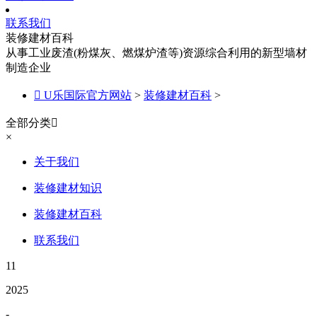
联系我们
装修建材百科
从事工业废渣(粉煤灰、燃煤炉渣等)资源综合利用的新型墙材
制造企业

U乐国际官方网站
>
装修建材百科
>
全部分类

×
关于我们
装修建材知识
装修建材百科
联系我们
11
2025
-