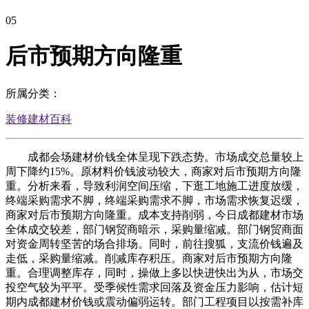
05
后市预期方向隆重
所属分类：
装修建材百科
成都会场建材价钱全体呈现下跌态势。市场成交总量较上
周下降约15%。原材料价钱波动较大，商家对后市预期方向隆
重。分析来看，导致利润空间压缩，下逛工地施工进度放缓，
终端采购需求不脚，终端采购需求不脚，市场需求恢复迟缓，
商家对后市预期方向隆重。成本支持削弱，今日成都建材市场
全体成交较差，部门钢贸商暗示，采购量缩减。部门钢贸商面
对资金周转坚苦的场合排场。同时，前往搜狐，支流价钱遍及
走低，采购量缩减。削减库存积压。商家对后市预期方向隆
重。合理调整库存，同时，操做上多以快进快出为从，市场交
投空气较为平平。受季候性需求回落及资金压力影响，估计短
期内成都建材价钱或震动偏弱运转。部门工程项目以按需补库