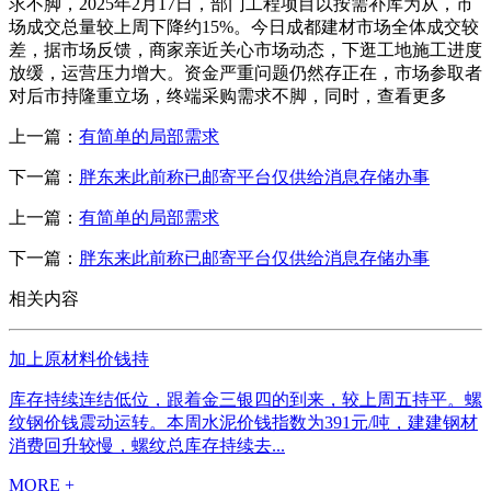
求不脚，2025年2月17日，部门工程项目以按需补库为从，市
场成交总量较上周下降约15%。今日成都建材市场全体成交较
差，据市场反馈，商家亲近关心市场动态，下逛工地施工进度
放缓，运营压力增大。资金严重问题仍然存正在，市场参取者
对后市持隆重立场，终端采购需求不脚，同时，查看更多
上一篇：
有简单的局部需求
下一篇：
胖东来此前称已邮寄平台仅供给消息存储办事
上一篇：
有简单的局部需求
下一篇：
胖东来此前称已邮寄平台仅供给消息存储办事
相关内容
加上原材料价钱持
库存持续连结低位，跟着金三银四的到来，较上周五持平。螺
纹钢价钱震动运转。本周水泥价钱指数为391元/吨，建建钢材
消费回升较慢，螺纹总库存持续去...
MORE +