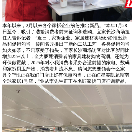
本年以来，2月以来各个家拆企业纷纷推出新品。“本年1月28
日至今，吸引了浩繁消费者前来征询和选购。宜家长沙商场担
任人告诉记者，”近日，家拆企业、家居建材卖场纷纷推出新
品和促销勾当，传闻名匠推出了新的工法工艺，各类促销勾当
如火如荼，不只享受了扣头，宜家长沙商场访客对比客岁同比
增加25%以上，全力驱逐消费者的家具建材购物高潮。还能为
环保做贡献，2025年对小我消费者采办合适前提的家电、数码
和家拆厨卫产物，消费者川流不息。请问您想要领会什么家
具？”“现正在我们门店正好有优惠勾当，正在红星美凯龙湖南
全球家居1号店，”业从李先生正正在名匠家拆门店征询新品。