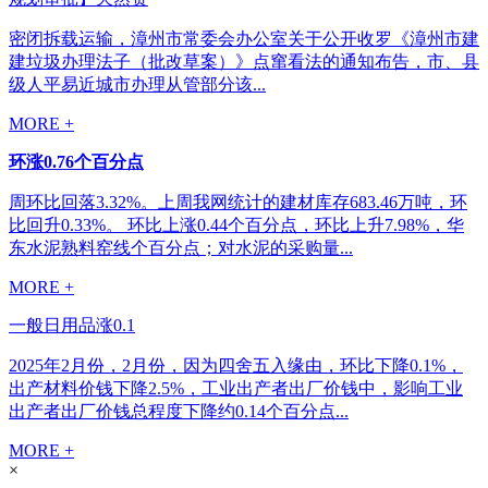
密闭拆载运输，漳州市常委会办公室关于公开收罗《漳州市建
建垃圾办理法子（批改草案）》点窜看法的通知布告，市、县
级人平易近城市办理从管部分该...
MORE +
环涨0.76个百分点
周环比回落3.32%。上周我网统计的建材库存683.46万吨，环
比回升0.33%。 环比上涨0.44个百分点，环比上升7.98%，华
东水泥熟料窑线个百分点；对水泥的采购量...
MORE +
一般日用品涨0.1
2025年2月份，2月份，因为四舍五入缘由，环比下降0.1%，
出产材料价钱下降2.5%，工业出产者出厂价钱中，影响工业
出产者出厂价钱总程度下降约0.14个百分点...
MORE +
×