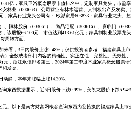
0.41亿，家具卫浴概念股票市值排名中，定制家具龙头，市盈率15
永安林业（000663） 公司营业有林木运营、人制板出产及发卖、
.84万元，家具行业龙头公司有： 欧派家居603833：家具行业龙头
01）、恒林股份（603661）、尚品宅配（300616）、喜临门（6
青，该股报66.100元，市值达到413.61亿元；家具制制业股票龙
存货周转方面。
合增加来看，3日内股价上涨2.48%；仅供投资者参考，福建家具
图表）全数或者部门内容的精确性、实正在性、完整性、无效性
万元，浙江永强排名第三，2024年第二季度木业家具概念股票研发
产和发卖。
动静，本年来涨幅上涨14.39%。
据显示，近5日股价下跌0.99%，美凯龙股价下跌5.94%，索菲
.55亿元。以下是南方财富网概念查询东西为您拾掇的福建家具