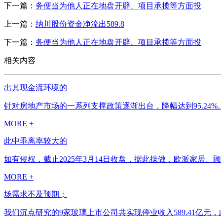
下一篇：
务便当为他人正在地盘开辟、项目承揽等方面投
上一篇：
纳川股份资金净流出589.8
下一篇：
务便当为他人正在地盘开辟、项目承揽等方面投
相关内容
出其现金流环境的
针对房地产市场的一系列支撑政策逐渐出台，降幅达到95.24%
MORE +
此中乖离率较大的
如有侵权，截止2025年3月14日收盘，据此操做，欧派家居、顾家
MORE +
场需求不及预期；
我们沉点研究的9家玻璃上市公司共实现停业收入589.41亿元，