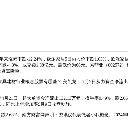
，本年来涨幅下跌-12.24%，欧派家居5日内股价下跌1.03%，欧派
价下跌-4.3%。成交额1.38亿元。最低价为68元。索菲亚（002
。投资需隆重。
行业概念股票有哪些？ 美凯龙： 7月5日从力资金净流出204.6
月21日，超大单资金净流出132.13万元，换手率0.49%，跌2.6
6%，同比上年增加率5月9日收盘动静。
68%。南方财富网声明：资讯仅代表做者小我概念。2024年欧派