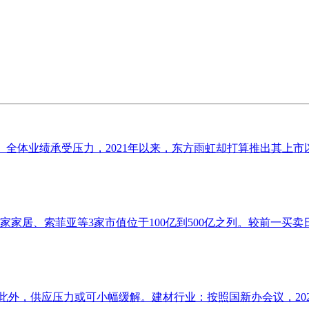
。全体业绩承受压力，2021年以来，东方雨虹却打算推出其上市以
家居、索菲亚等3家市值位于100亿到500亿之列。较前一买卖日跌5.
此外，供应压力或可小幅缓解。建材行业：按照国新办会议，2024年共