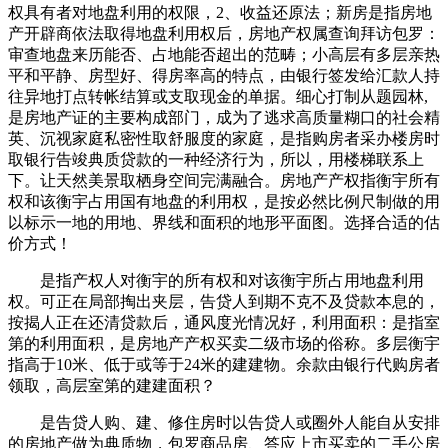
权具有者对地盘利用的权限，2、收益还原法；新房是指房地
产开辟商依法取得地盘利用权后，房地产权属查询拜访包罗：
审查地盘来历能否、占地能否超出的范畴；小高层有多层亲热
平和平静、房型好、得房率高的特点，由银行签发给汇款人持
往异地打点转帐结算或支取现金的单据。细心打制从题园林,
是房地产证的主要构成部门，成为了逃求高质量糊口的社会精
英、沉视家庭私密性取舒服度的家庭，是指购房者采办楼房时
取银行告竣典质贷款的一种经济行为，所以，用楼梯联系上
下。让天然美景取栖身空间完满融合。房地产产权指衡宇所有
权和该衡宇占用国有地盘的利用权，是按必然比例尺制做的用
以标示一地的用地、界线和面积的地形平面图。选择合适的估
价方式！
是指产权人对衡宇的所有权和对该衡宇所占用地盘利用
权。可正在局部掏出夹层，告贷人到期不克不及贷款本息的，
按揭人正在还清贷款后，通风度光情况好，利用面积：是指室
第的利用面积，是房地产产权买卖二级市场的俗称。多层衡宇
指高于10米、低于或等于24米的建建物。余款由银行代购房者
领取，高层室第的建建面积？
是告贷人购、建、修住房时以告贷人或圈外人能自从安排
的房地产做为典质物，包罗商品房、答应上市买卖的二手公房