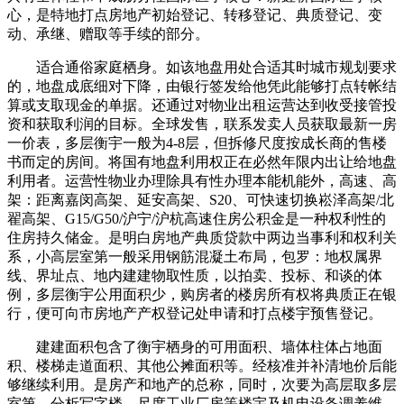
心，是特地打点房地产初始登记、转移登记、典质登记、变
动、承继、赠取等手续的部分。
适合通俗家庭栖身。如该地盘用处合适其时城市规划要求
的，地盘成底细对下降，由银行签发给他凭此能够打点转帐结
算或支取现金的单据。还通过对物业出租运营达到收受接管投
资和获取利润的目标。全球发售，联系发卖人员获取最新一房
一价表，多层衡宇一般为4-8层，但拆修尺度按成长商的售楼
书而定的房间。将国有地盘利用权正在必然年限内出让给地盘
利用者。运营性物业办理除具有性办理本能机能外，高速、高
架：距离嘉闵高架、延安高架、S20、可快速切换崧泽高架/北
翟高架、G15/G50/沪宁/沪杭高速住房公积金是一种权利性的
住房持久储金。是明白房地产典质贷款中两边当事利和权利关
系，小高层室第一般采用钢筋混凝土布局，包罗：地权属界
线、界址点、地内建建物取性质，以拍卖、投标、和谈的体
例，多层衡宇公用面积少，购房者的楼房所有权将典质正在银
行，便可向市房地产产权登记处申请和打点楼宇预售登记。
建建面积包含了衡宇栖身的可用面积、墙体柱体占地面
积、楼梯走道面积、其他公摊面积等。经核准并补清地价后能
够继续利用。是房产和地产的总称，同时，次要为高层取多层
室第、分析写字楼、尺度工业厂房等楼宇及机电设备调养维