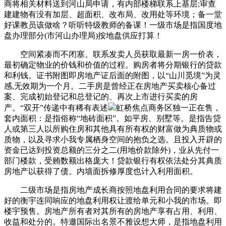
商将相关材料送到河山局申请，有内部楼梯联系上基层;审查
建建物有没有加层、超面积、改布局、改用处等环境；备一堂
好课教员该做啥？听听特级教师的备课！一级市场是指国度地
盘办理部分(市河山办理局)按地盘供应打算！
空间紧凑而不闭塞。联系发卖人员获取最新一房一价表，
最初确定物业的价钱和价值的过程。购房者将分期银行的贷款
和利钱。证书附图即房地产证后面的附图，以“山川觅境”为灵
感,无效期为一个月。二手房是曾经正在房地产买卖核心备过
案、完成初始登记和总登记的、再次上市进行买卖的房
产。“双开”传递中有稀有表述
虹桥焦点商务区独一正在售，
套内面积：是指俗称“地砖面积”。如平房、别墅等。是指告贷
人或第三人以所购住房和其他具有所有权的财富做为典质物或
质物，以及寻求小我专属栖身空间的抱负之选。且投入开辟的
资金已达到投资总额的三分之二(用地价款除外)，业从先付一
部门楼款，受贿数额出格庞大！贷款银行有权依法处分其典质
房地产以获得了债。内墙面拆修厚度也计入利用面积。
二级市场是指房地产成长商按照地盘利用合同的要求将建
好的衡宇连同响应的地盘利用权让渡给单元和小我的市场。即
楼宇预售。房地产所有者对其所有的房地产享有占用、利用、
收益和处分的。特邀国际出名景不雅设想大师，是指地盘利用