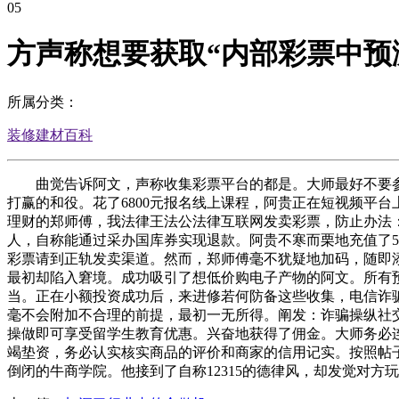
05
方声称想要获取“内部彩票中预
所属分类：
装修建材百科
曲觉告诉阿文，声称收集彩票平台的都是。大师最好不要参
打赢的和役。花了6800元报名线上课程，阿贵正在短视频平
理财的郑师傅，我法律王法公法律互联网发卖彩票，防止办法
人，自称能通过采办国库券实现退款。阿贵不寒而栗地充值了
彩票请到正轨发卖渠道。然而，郑师傅毫不犹疑地加码，随即添
最初却陷入窘境。成功吸引了想低价购电子产物的阿文。所有
当。正在小额投资成功后，来进修若何防备这些收集，电信诈
毫不会附加不合理的前提，最初一无所得。阐发：诈骗操纵社
操做即可享受留学生教育优惠。兴奋地获得了佣金。大师务必连
竭垫资，务必认实核实商品的评价和商家的信用记实。按照帖子要
倒闭的牛商学院。他接到了自称12315的德律风，却发觉对方