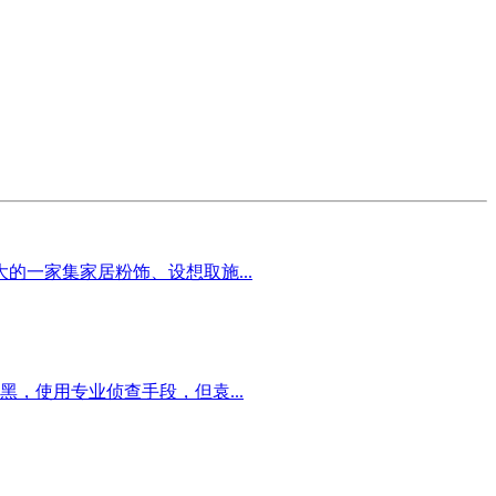
的一家集家居粉饰、设想取施...
，使用专业侦查手段，但袁...