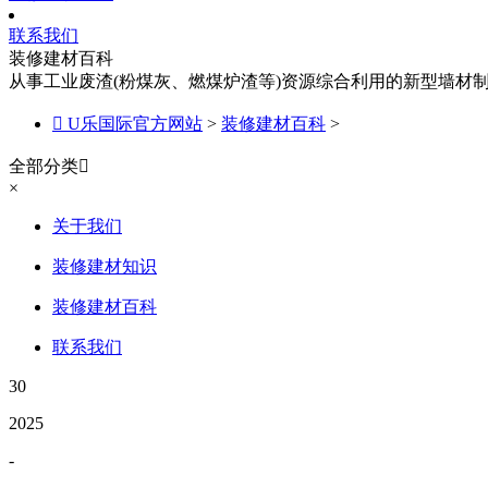
联系我们
装修建材百科
从事工业废渣(粉煤灰、燃煤炉渣等)资源综合利用的新型墙材

U乐国际官方网站
>
装修建材百科
>
全部分类

×
关于我们
装修建材知识
装修建材百科
联系我们
30
2025
-