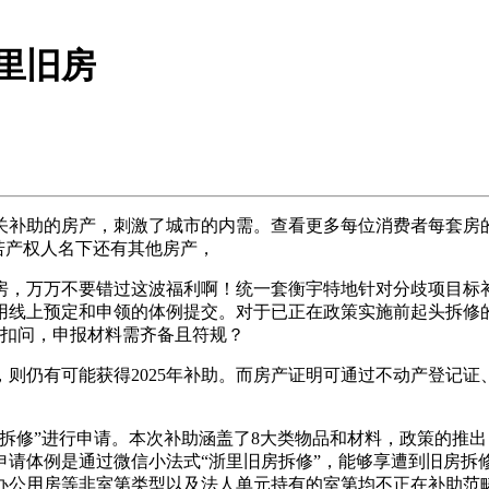
里旧房
关补助的房产，刺激了城市的内需。查看更多每位消费者每套房
若产权人名下还有其他房产，
住房，万万不要错过这波福利啊！统一套衡宇特地针对分歧项目标
采用线上预定和申领的体例提交。对于已正在政策实施前起头拆
在扣问，申报材料需齐备且符规？
仍有可能获得2025年补助。而房产证明可通过不动产登记证
拆修”进行申请。本次补助涵盖了8大类物品和材料，政策的推出，只
申请体例是通过微信小法式“浙里旧房拆修”，能够享遭到旧房拆
公用房等非室第类型以及法人单元持有的室第均不正在补助范畴