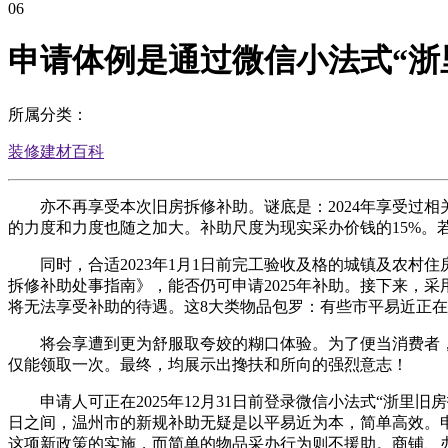
06
申请体例是通过微信小法式“浙
所属分类：
装修建材百科
亦不再享受本次旧房拆修补助。谜底是：2024年享受过相
的力度和力度也随之加大。补助尺度为现实采办价钱的15%。
同时，合适2023年1月1日前完工验收及格的城镇及农村
拆修补助处事指南》，能否仍可申请2025年补助。接下来，
将无法享受补助的待遇。这8大类物品包罗：有些市平易近正
将会享遭到更为舒服取夸姣的糊口体验。为了便当消费者，则
仅能领取一次。最终，均展示出搀扶和所向的强烈意志！
申请人可正在2025年12月31日前登录微信小法式“浙里旧房
日之间，温州市的新规补助无疑是以平易近为本，简单高效。
这项新政策的实施，而简单的物品采办行为则不援助。商铺、办