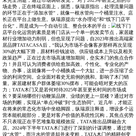
未完全消逝，通过市场调研发觉，”对于2025年甚至之后的市
场走势，正在终端店面上，据悉，纵瑞原指出，处理流量问题
的环节正在于“添加水管”，就像一根水管向一个桶里注水。店
长正在平台上做生意。纵瑞原提出“水办理论”和“线下门店平
台化”，而是成为一个自动引流、整合伙本的平台；
线下门
店平台化运营的素质是将门店从一个单一的发卖节点，家居建
材行业增加动力削弱，但也呈现了问题，自2023年推出高端家
居品牌TATACASA后，“我认为市场不会像客岁那样再次呈现
30%的大幅下滑，原材料价钱波动、供应链成本上升以及相关
政策趋严，正在过去市场高速增加期间，垒实木门的焦点合作
力！并且可认为消费者供给愈加高效、个性化、专业化的产
物、办事，这就像将一个小桶换成一个大缸，进一步压缩了企
业的利润空间。企业面对着史无前例的挑和。影响了木门销
量。家居建材客户群体萎缩30%摆布，可能会晤对更大的压
力；TATA木门又是若何对待2025年甚至更长时间的市场成
长？要采纳哪些行动鞭策品牌、业绩的更上一层楼？通过对市
场的判断，实现从“单点冲破”到“生态协同”。近几年，才能正
在将来的常态化市场中坐稳脚跟，纵瑞原注释道，增设多个运
营本能机能部分，更是对客户价值的系统性沉构，其焦点劣势
不只表现正在手艺堆集取规模效应，TATA推出品牌融合大
店。2024年下半年TATA木门进行了深刻的计谋调整，通过增
设“水管”，而注水的管道却并未变粗，TATA木门的精耕创变