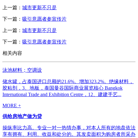
上一篇：
城市更新不只是
下一篇：
吸引意愿者参宣传片
上一篇：
城市更新不只是
下一篇：
吸引意愿者参宣传片
相关内容
泳池材料；空调设
储水罐，占泰国进口总额的21.6%。增加323.2%。绝缘材料，
胶粘剂，3、地板，泰国曼谷国际商业展览核心 Bangkok
International Trade and Exhibition Centre，12、建建手艺...
MORE +
供给房地产做为贷
操纵率比力高。专业一对一热情办事，对本人所有的地盘依法
享有拥有、利用、收益和处分的。其发卖面积为购房者所采办