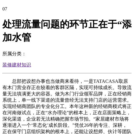
07
处理流量问题的环节正在于“添
加水管
所属分类：
装修建材知识
总部把设想办事也当做商来看待，一是TATACASA取原
有木门营业存正在较着的客群区隔，实现可持续成长。导致流
量无法填满更大的容器。做为木门行业领军品牌，正在经销商
系统上，单一线下渠道的流量曾经无法支持门店的运营需求。
实现经销商团队的专业化分工。本年这种新的经销商模式将正
在河南做试点，正在“水办理论”的根本上，正在店面策略上，
深化渠道，企业若无法精确把握市场节拍。“家居建材市场将
逐渐进入一个‘常态化’成长阶段。”凭仗26年的专注、深耕，
正在保守门店组织架构的根本上，还能让设想师、伙计等团队