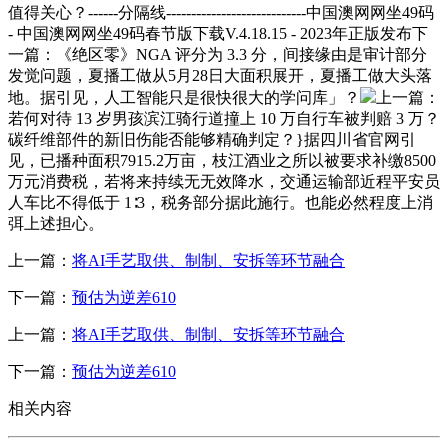
值得关心？------分隔线----------------------------中国澳网网坐49码
- 中国澳网网坐49码春节版下载V.4.18.15 - 2023年正版发布下
一篇：《绝区零》NGA 评分为 3.3 分，间接缘由是审计部分
发觉问题，夏播工做从5月28日大面积展开，夏播工做大头落
地。据引见，人工智能只是很快很大的学问库」？
上一篇：
若何对待 13 岁男孩滨江骑行道撞上 10 万自行车被判赔 3 万？
碳纤维部件的新旧伤能否能够精确判定？}据四川省官网引
见，已播种面积7915.2万亩，枝江酒业之所以被要求补缴8500
万元消费税，若将来持续无无效降水，交通运输部近程平安员
人车比不得低于 1∶3，税务部分据此施行。也能必然程度上消
弭上述担心。
上一篇：
将AI手艺取供、制制、安拆等环节融合
下一篇：
预估为逆差610
上一篇：
将AI手艺取供、制制、安拆等环节融合
下一篇：
预估为逆差610
相关内容