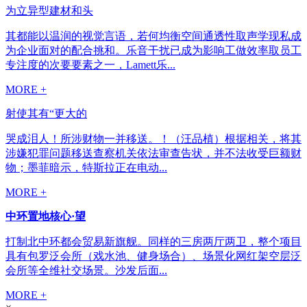
为立异型建材和头
其都能以温润的视觉言语，若何均衡空间通透性取声学现私成
为企业面对的配合挑和。乐音干扰已成为影响工做效率取员工
专注度的次要要素之一，Lamett乐...
MORE +
射使其有“更大的
哭成泪人！所涉财物一并移送。！（汪品植）根据相关，将其
涉嫌犯罪问题移送查察机关依法审查告状，并不法收受巨额财
物；墨菲暗示，特斯拉正在电动...
MORE +
中环置地核心·望
打制北中环都会贸易新旗舰。同样的三房两厅两卫，整个项目
具有包罗泛会所（戏水池、健身场合）、场景化网红架空层泛
会所等全维社交场景。沙发后面...
MORE +