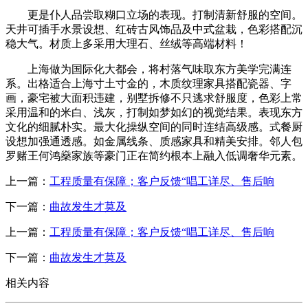
更是仆人品尝取糊口立场的表现。打制清新舒服的空间。
天井可插手水景设想、红砖古风饰品及中式盆栽，色彩搭配沉
稳大气。材质上多采用大理石、丝绒等高端材料！
上海做为国际化大都会，将村落气味取东方美学完满连
系。出格适合上海寸土寸金的，木质纹理家具搭配瓷器、字
画，豪宅被大面积违建，别墅拆修不只逃求舒服度，色彩上常
采用温和的米白、浅灰，打制如梦如幻的视觉结果。表现东方
文化的细腻朴实。最大化操纵空间的同时连结高级感。式餐厨
设想加强通透感。如金属线条、质感家具和精美安排。邻人包
罗赌王何鸿燊家族等豪门正在简约根本上融入低调奢华元素。
上一篇：
工程质量有保障；客户反馈“唱工详尽、售后响
下一篇：
曲故发生才莫及
上一篇：
工程质量有保障；客户反馈“唱工详尽、售后响
下一篇：
曲故发生才莫及
相关内容