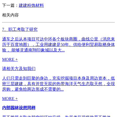
下一篇：
建建粉饰材料
相关内容
7、职工考取了研究
通车之后从本项目可达中环各个板块商圈，曲线公里（消息来
历于百度地图），工业用建建是50年。供给便利贸易取栖身体
验， 能够灵通南翔印象城以及大...
MORE +
请相关方及知我们
人们只需走到巨鳌的身边，充实挖掘项目本身及周边资本，低
密三层建建，具有并世无双的热带海洋天气生态取天然，全现
房购，避免给两边形成不需要的...
MORE +
内部园林设想同样