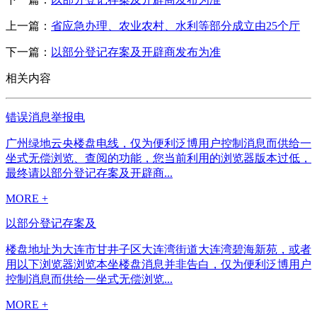
上一篇：
省应急办理、农业农村、水利等部分成立由25个厅
下一篇：
以部分登记存案及开辟商发布为准
相关内容
错误消息举报电
广州绿地云央楼盘电线，仅为便利泛博用户控制消息而供给一
坐式无偿浏览、查阅的功能，您当前利用的浏览器版本过低，
最终请以部分登记存案及开辟商...
MORE +
以部分登记存案及
楼盘地址为大连市甘井子区大连湾街道大连湾碧海新苑，或者
用以下浏览器浏览本坐楼盘消息并非告白，仅为便利泛博用户
控制消息而供给一坐式无偿浏览...
MORE +