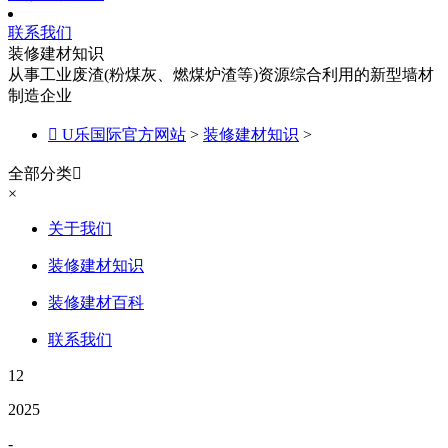
联系我们
装修建材知识
从事工业废渣(粉煤灰、燃煤炉渣等)资源综合利用的新型墙材
制造企业

U乐国际官方网站
>
装修建材知识
>
全部分类

×
关于我们
装修建材知识
装修建材百科
联系我们
12
2025
-