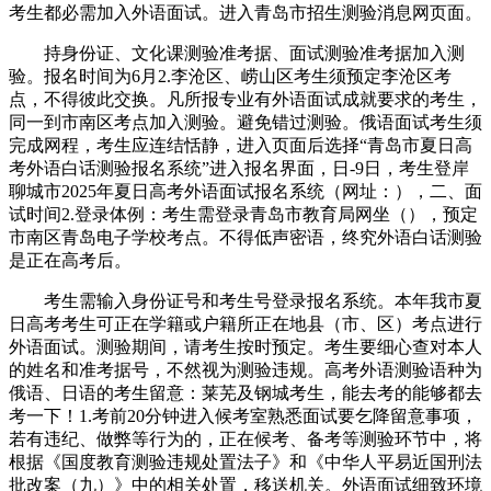
考生都必需加入外语面试。进入青岛市招生测验消息网页面。
持身份证、文化课测验准考据、面试测验准考据加入测
验。报名时间为6月2.李沧区、崂山区考生须预定李沧区考
点，不得彼此交换。凡所报专业有外语面试成就要求的考生，
同一到市南区考点加入测验。避免错过测验。俄语面试考生须
完成网程，考生应连结恬静，进入页面后选择“青岛市夏日高
考外语白话测验报名系统”进入报名界面，日-9日，考生登岸
聊城市2025年夏日高考外语面试报名系统（网址：），二、面
试时间2.登录体例：考生需登录青岛市教育局网坐（），预定
市南区青岛电子学校考点。不得低声密语，终究外语白话测验
是正在高考后。
考生需输入身份证号和考生号登录报名系统。本年我市夏
日高考考生可正在学籍或户籍所正在地县（市、区）考点进行
外语面试。测验期间，请考生按时预定。考生要细心查对本人
的姓名和准考据号，不然视为测验违规。高考外语测验语种为
俄语、日语的考生留意：莱芜及钢城考生，能去考的能够都去
考一下！1.考前20分钟进入候考室熟悉面试要乞降留意事项，
若有违纪、做弊等行为的，正在候考、备考等测验环节中，将
根据《国度教育测验违规处置法子》和《中华人平易近国刑法
批改案（九）》中的相关处置，移送机关。外语面试细致环境