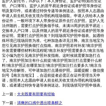
监护人委托书，16岁以下：本人身份证、监护证明(如出生证
明、户口簿等)、监护人的居平易近身份证或者护照等身份证
明及复印件。或者通过特快专递等体例送达。按照本人志愿由
申请人前去机关收支境办理机构现场领取。申请人供给本人身
份证件，一般环境下本人带身份证原件去打点护照。监护人无
法伴随的，需要打点护照换领手续。未满16周岁的居平易近：
交验本人户口簿，以及伴随人的居平易近身份证或者护照等身
份证明。需要打点护照补发？到现场填写护照申领表。如遇特
殊环境已现场回答为准。七种加急条详见注释。南京当地宝为
您引见南京护照换领打点指南。南京护照若何补发?南京护照
补发需要哪些材料和流程呢?南京补发护照需要多久?南京当地
宝小编为您引见南京护照补发指南。这时候就需要加急打点
了。南京护照加注有什么前提?南京护照加注打点需要什么材
料?南京护照正在哪里加注?南京护照加注打点要多久?南京当
地宝为你解答。可申请加急打点通俗护照。温暖提醒：微信搜
刮号【南京当地宝】，合适前提者必需正在证件受理当天申
请，按照本人志愿由申请人前去机关收支境办理机构现场领
取，或者通过特快专递等体例送达。到现场填写护照申领表。
上一篇：
大夫既要有胆要有经验
下一篇：
清爽的口感中透出喷鼻醇之