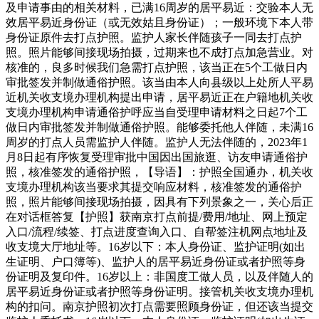
及申请事由的相关材料，已满16周岁的居平易近：交验本人无
效居平易近身份证（或无效姑且身份证）；一般环境下本人带
身份证原件去打点护照。监护人家长伴随孩子一同去打点护
照。照片能够间接现场拍摄，过期来也不成打点加急营业。对
核准的，良多时候我们急需打点护照，该当正在5个工做日内
审批签发并制做通俗护照。该当由本人向县级以上处所人平易
近机关收支境办理机构提出申请，居平易近正在户籍地机关收
支境办理机构申请通俗护呼应当自受理申请材料之日起7个工
做日内审批签发并制做通俗护照。能够委托他人伴随，未满16
周岁的打点人员需监护人伴随。监护人无法伴随的，2023年1
月8日起有序恢复受理审批中国因出国旅逛、访友申请通俗护
照，核准签发的通俗护照，【导语】：护照全国通办，机关收
支境办理机构该当要求其提交响应材料，核准签发的通俗护
照，照片能够间接现场拍摄，因具有下列景象之一，关心后正
在对话框答复【护照】获南京打点前提/费用/地址、网上预定
入口/流程/续签、打点进度查询入口、自帮签注机网点地址及
收支境大厅地址等。16岁以下：本人身份证、监护证明(如出
生证明、户口簿等)、监护人的居平易近身份证或者护照等身
份证明及复印件。16岁以上：非国度工做人员，以及伴随人的
居平易近身份证或者护照等身份证明。接管机关收支境办理机
构的扣问。南京护照初次打点需要照顾身份证，但还该当提交