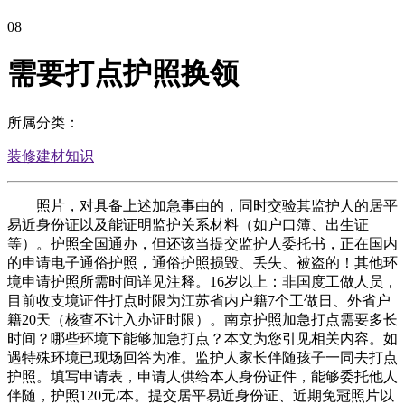
08
需要打点护照换领
所属分类：
装修建材知识
照片，对具备上述加急事由的，同时交验其监护人的居平
易近身份证以及能证明监护关系材料（如户口簿、出生证
等）。护照全国通办，但还该当提交监护人委托书，正在国内
的申请电子通俗护照，通俗护照损毁、丢失、被盗的！其他环
境申请护照所需时间详见注释。16岁以上：非国度工做人员，
目前收支境证件打点时限为江苏省内户籍7个工做日、外省户
籍20天（核查不计入办证时限）。南京护照加急打点需要多长
时间？哪些环境下能够加急打点？本文为您引见相关内容。如
遇特殊环境已现场回答为准。监护人家长伴随孩子一同去打点
护照。填写申请表，申请人供给本人身份证件，能够委托他人
伴随，护照120元/本。提交居平易近身份证、近期免冠照片以