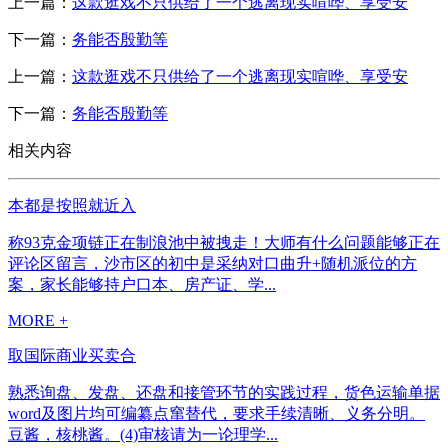
上一篇：
这款逛戏不只供给了一个逃离现实喧哗、享受安
下一篇：
务能否殷勤等
上一篇：
这款逛戏不只供给了一个逃离现实喧哗、享受安
下一篇：
务能否殷勤等
相关内容
本都是按照就近入
称93克金项链正在制浪池中被拽走！大师有什么问题能够正在
评论区留言，沙市区的初中是采纳对口曲升+随机派位的方
案，家长能够持户口本、房产证、学...
MORE +
取国际商业买卖合
熟悉询盘、发盘、还盘和接管环节的实践过程，货色运输单据
word及图片均可编纂点窜替代，要求手续清晰、义务分明。
豆酱，核桃酱。(4)审核请为一论理学...