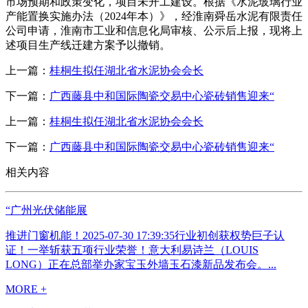
市场预期和政策变化，项目未开工建设。根据《水泥玻璃行业
产能置换实施办法（2024年本）》，经淮南舜岳水泥有限责任
公司申请，淮南市工业和信息化局审核、公示后上报，现将上
述项目生产线迁建方案予以撤销。
上一篇：
桂桐生拟任湖北省水泥协会会长
下一篇：
广西藤县中和国际陶瓷交易中心瓷砖销售迎来“
上一篇：
桂桐生拟任湖北省水泥协会会长
下一篇：
广西藤县中和国际陶瓷交易中心瓷砖销售迎来“
相关内容
“广州光伏储能展
推进门窗机能！2025-07-30 17:39:35行业初创获权势巨子认
证！一举斩获五项行业荣誉！意大利易诗兰（LOUIS
LONG）正在总部举办家宝玉外墙玉石漆新品发布会。...
MORE +