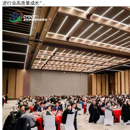
进行业高质量成长”，