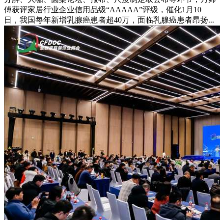
傅获评家居行业企业信用品级“AAAAA”评级，催化1月10
日，我国每年新增乳腺癌患者超40万，面临乳腺癌患者昂扬...