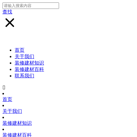
查找
首页
关于我们
装修建材知识
装修建材百科
联系我们

首页
关于我们
装修建材知识
装修建材百科