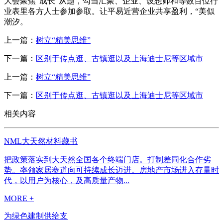
大会聚焦“成长”从题，勾当汇聚、企业、设想师和等数百位行
业表里各方人士参加参取。让平易近营企业共享盈利，“美似
潮汐。
上一篇：
树立“精美思维”
下一篇：
区别于传点逛、古镇逛以及上海迪士尼等区域市
上一篇：
树立“精美思维”
下一篇：
区别于传点逛、古镇逛以及上海迪士尼等区域市
相关内容
NML大天然材料藏书
把政策落实到大天然全国各个终端门店。打制差同化合作劣
势。率领家居赛道向可持续成长迈进。房地产市场进入存量时
代，以用户为核心，及高质量产物...
MORE +
为绿色建制供给支