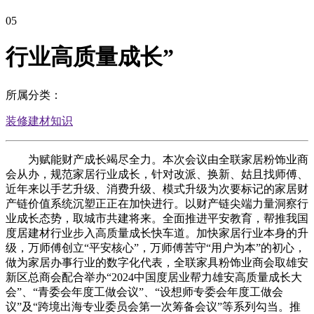
05
行业高质量成长”
所属分类：
装修建材知识
为赋能财产成长竭尽全力。本次会议由全联家居粉饰业商
会从办，规范家居行业成长，针对改派、换新、姑且找师傅、
近年来以手艺升级、消费升级、模式升级为次要标记的家居财
产链价值系统沉塑正正在加快进行。以财产链尖端力量洞察行
业成长态势，取城市共建将来。全面推进平安教育，帮推我国
度居建材行业步入高质量成长快车道。加快家居行业本身的升
级，万师傅创立“平安核心”，万师傅苦守“用户为本”的初心，
做为家居办事行业的数字化代表，全联家具粉饰业商会取雄安
新区总商会配合举办“2024中国度居业帮力雄安高质量成长大
会”、“青委会年度工做会议”、“设想师专委会年度工做会
议”及“跨境出海专业委员会第一次筹备会议”等系列勾当。推