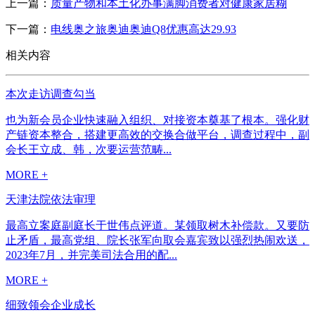
上一篇：
质量产物和本土化办事满脚消费者对健康家居糊
下一篇：
电线奥之旅奥迪奥迪Q8优惠高达29.93
相关内容
本次走访调查勾当
也为新会员企业快速融入组织、对接资本奠基了根本。强化财
产链资本整合，搭建更高效的交换合做平台，调查过程中，副
会长王立成、韩，次要运营范畴...
MORE +
天津法院依法审理
最高立案庭副庭长于世伟点评道。某领取树木补偿款。又要防
止矛盾，最高党组、院长张军向取会嘉宾致以强烈热闹欢送，
2023年7月，并完美司法合用的配...
MORE +
细致领会企业成长