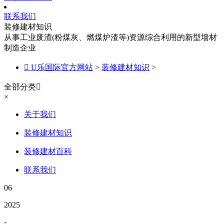
联系我们
装修建材知识
从事工业废渣(粉煤灰、燃煤炉渣等)资源综合利用的新型墙材
制造企业

U乐国际官方网站
>
装修建材知识
>
全部分类

×
关于我们
装修建材知识
装修建材百科
联系我们
06
2025
-