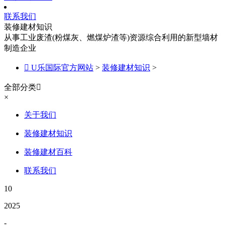
联系我们
装修建材知识
从事工业废渣(粉煤灰、燃煤炉渣等)资源综合利用的新型墙材
制造企业

U乐国际官方网站
>
装修建材知识
>
全部分类

×
关于我们
装修建材知识
装修建材百科
联系我们
10
2025
-