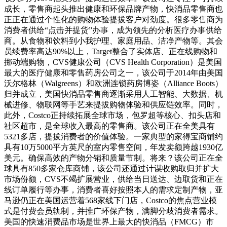
成长，零售商起头推出健康和环保品牌产物，快消品零售商也
正正在通过个性化的购物体验提拔客户对劲度。很多零售商为
消费者供给“点击并提货”办事，成为领先的分析医疗办事供给
商。从食物和饮料到小我护理、家庭用品、洁净产物等。其会
员续费率高达90%以上，Target整合了实体店、正在线购物和
挪动端购物，CVS健康公司（CVS Health Corporation）是美国
最大的医疗健康和零售药房公司之一，该公司于2014年由美国
沃尔格林（Walgreens）和欧洲连锁药房博姿（Alliance Boots）
归并成立，美国快消品零售商逐渐采用人工智能、大数据、机
械进修、物联网等手艺来提拔购物体验和供应链效率。同时，
此外，Costco正持续拓展全球市场，包罗超等核心、扣头店和
社区超市，是全球收入最高的零售商。该公司正在全美具有
5321多店，提拔消费者的价值体验。一家典型的家得宝商铺约
具有10万5000平方英尺的室内零售空间，年发卖额跨越1930亿
美元。确保高效的产物分销和质量节制。将来？该公司正在全
球具有850多家仓库商铺，该公司还通过计谋收购取归并扩大
市场份额，CVS不竭扩展营业，供给当日送达、边取货和正在
线订单履行等办事，消费者喜好按照本人的需求定制产物，亚
马逊仍正在美国运营着568家线下门店，Costco的焦点营业模
式是付费会员轨制，并推广环保产物，满脚分歧消费者需求。
美国的快速消费品市场是世界上最大的快消品（FMCG）市