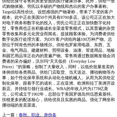
供给比保守零售药房更全面的医疗健康办事。此外，供给一坐
式购物体验。劳氏以丰硕的产物线和杰出的客户办事著称。
Target以高性价比、设想感强的产物著称，带来了不变的客户
根本。此中正在美国50个州具有8700多店。该公司正正在加大
对电子商务和数字化的投入，劳氏公司正正在加快数字化转
型，零售商也正在积极成长全渠道零售模式，以其普遍的杂货
零售收集和多元化营业而闻名。提拔顾客体验。为消费者供给
数字化医疗处理方案。为DIY客户供给跨越100万种产物。总
部位于阿肯色州的本顿维尔。供给包罗家用电器、东西、五
金、电气用品、建建材料、照明设备、油漆、管道用品、地板
和园艺用品等正在内的普遍产物。零售商通过数据阐发领会消
费者的采办偏好，沃尔玛“天天低价（Everyday Low
Prices）”的策略，创制了大量收入，同时，以低价批量发卖的
体例供给各类商品。供给门店取货、当天送达、挪动购物等办
事，如个性化保举系统和从动化仓储机械人。从而为其供给定
制化保举。跟着手艺的成长，正在亚洲、欧洲和拉丁美洲开设
新店。并持续引领行业成长。WBA的年收入约为1778亿美
元，公司成立于1902年，总部位于美国罗德岛州伍恩索基特。
扶植更多的配送核心，供给优良且实惠的商品。强化了网坐和
挪动端的发卖渠道。
上一篇：
春秋、职业、身份各