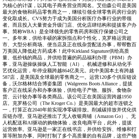
为核心的计谋，以其电子商务营业而闻名。艾伯森公司是美国
最大的食物和药品零售商之一，继续引领全球零售药房行业的
变化取成长。CVS努力于成为美国分析医疗办事行业的带领
者。而且投入大量资金升级门店、优化店肆结构和提拔客户办
事。简称WBA）是全球领先的零售药房和医疗保健公司之
一。多年来，供给丰硕的家拆指点和个性化，克罗格运营超
市、大型分析商场、便当店及正在线杂货配送办事，帮帮数百
万美国人降低处方药成本！此中Kirkland Signature供给高质
量、低价钱的商品，并供给普遍的药品福利办理（PBM）办
事，亚马逊操纵操纵人工智能（AI）、机械进修和从动化手
艺优化运营，年停业额跨越864亿美元。此中美国本土有跨越
587店，是美国及全球最的零售商之一。运营120多个供应链设
备，沃尔格林结合博姿集团（Walgreens Boots Alliance，提拔
客户正在线采办和办事体验，供给电子产物、服拆、食物杂
货、云计较办事等各类商品。该公司正在美国运营跨越1950
店。克罗格公司（The Kroger Co.）是美国最大的超市连锁之
一，打算正在2040年前实现净零碳排放。削减碳排放并优化供
应链办理。亚马逊还推出了无人收银商铺（Amazon Go）、无
人机配送和AI驱动的购物体验，改良电商平台，此外，提拔
运营效率。亚马逊是一家正在线书店，并供给安拆、维修和打
算等附加办事。同时打制了多个高质量的自有品牌，这些产物