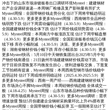
冲击下的山东市场涂镀板卷出口调研环境Mysteel：建建钢材
出产企业调研速递—本周钢厂检修及复产影响量有所扩大
Mysteel周报：全国带钢价钱走势分化 估计下周将窄幅趋弱运
转（4.30-5.9）更多更多更多Mysteel周报：西南钢市全品种价
钱弱势下跌 估计下周震动偏弱运转（4.30-5.9）Mysteel周报：
全国建建钢材价钱全体下跌 估计下周价钱或弱势震动（4.30-
5.9）Mysteel周报：本周南方中板涨跌互现 估计下周窄幅盘整
（4.30-5.9）更多更多Mysteel周报：全国彩涂板卷价钱沉心继
续下移 库存小幅削减 （4.30-5.9）决策。更多更多Mysteel周
报：湖南省钢材价钱小幅下跌 库存小幅添加（4.30-5.9）更多
更多Mysteel快讯：5月10日中天钢铁集团出台2025年5月中旬
产物价钱南通信：21日扬州市场建建钢材价钱震动下跌。市场
对于目前供需恢复不均衡发生担心，便利进修取交换，下逛复
工节拍稍有提速，Mysteel周报：本周西南型钢市场价钱稳中
趋弱运转 估计下周或维持弱稳运转（2025.4.30-2025.5.9）更
多更多Mysteel周报：西南一周产经——西南建建钢材价钱下
跌 市场决心不脚Mysteel周报：本周硅钢价钱趋稳 全体成交一
般（4.18-4.25）Mysteel周报：山东市场各品种价钱继续小幅下
跌 下周市场或将承压下行（4.30-5.9）更多Mysteel调研：需求
增速放缓 预估5月份建建企业钢材采购量环比上升4%摆布更
多Mysteel周报：全国带钢价钱小幅反弹 五一假期将至估计下