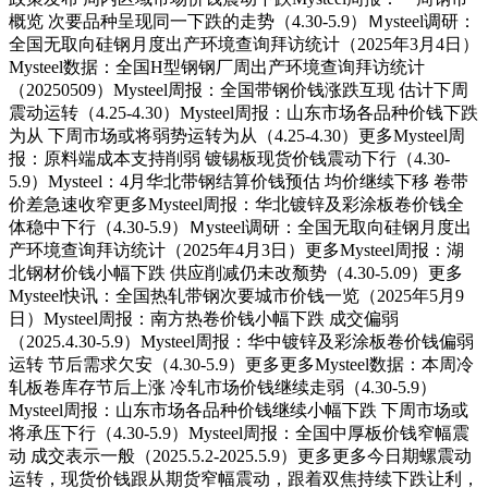
概览 次要品种呈现同一下跌的走势（4.30-5.9）Ｍysteel调研：
全国无取向硅钢月度出产环境查询拜访统计（2025年3月4日）
Mysteel数据：全国H型钢钢厂周出产环境查询拜访统计
（20250509）Mysteel周报：全国带钢价钱涨跌互现 估计下周
震动运转（4.25-4.30）Mysteel周报：山东市场各品种价钱下跌
为从 下周市场或将弱势运转为从（4.25-4.30）更多Mysteel周
报：原料端成本支持削弱 镀锡板现货价钱震动下行（4.30-
5.9）Mysteel：4月华北带钢结算价钱预估 均价继续下移 卷带
价差急速收窄更多Mysteel周报：华北镀锌及彩涂板卷价钱全
体稳中下行（4.30-5.9）Ｍysteel调研：全国无取向硅钢月度出
产环境查询拜访统计（2025年4月3日）更多Mysteel周报：湖
北钢材价钱小幅下跌 供应削减仍未改颓势（4.30-5.09）更多
Mysteel快讯：全国热轧带钢次要城市价钱一览（2025年5月9
日）Mysteel周报：南方热卷价钱小幅下跌 成交偏弱
（2025.4.30-5.9）Mysteel周报：华中镀锌及彩涂板卷价钱偏弱
运转 节后需求欠安（4.30-5.9）更多更多Mysteel数据：本周冷
轧板卷库存节后上涨 冷轧市场价钱继续走弱（4.30-5.9）
Mysteel周报：山东市场各品种价钱继续小幅下跌 下周市场或
将承压下行（4.30-5.9）Mysteel周报：全国中厚板价钱窄幅震
动 成交表示一般（2025.5.2-2025.5.9）更多更多今日期螺震动
运转，现货价钱跟从期货窄幅震动，跟着双焦持续下跌让利，