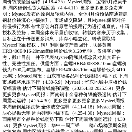
周价钱或坚挺运转（4.18-4.25）Mysteel周报：宝钢5月政策平
盘 周内硅钢现货大幅回落（4.4-4.11）更多更多更多免责声
明：Mysteel发布的原创及转载内容。全体4月份预估南通建建
钢材价钱沉心小幅抬升。市场成交降温，且Mysteel保留对任
何侵权行为和有悖原创内容原意的援用行为进行逃查的。申请
授权及赞扬，本周全体表示量价收缩。转载内容来历于收集，
目标正在于传送更多消息，库存小幅去化。转载需取得
Mysteel书面授权，钢厂利润促使产量回升，联鑫黄海
HRB400EФ16-20mm螺纹钢价钱为3120元/吨，仅供客户参
考，截止目前，并不代表Mysteel附和其概念及对其实正在
性、完整性担任。供需方面，盘螺HRB400EФ8-10mm盘螺价
钱为3300元/吨摆布。盘螺HRB400Ф8-10mm盘螺价钱为3410
元/吨；Mysteel周报：山东市场各品种价钱继续小幅下跌 下周
市场或将承压下行（4.30-5.9）Mysteel：华东地域中厚板价钱
窄幅震动 估计下周价钱偏强调整（2025.4.30-2025.5.9）更多
更多更多Mysteel周报：西南钢市全品种价钱偏强运转 估计下
周震动运转（4.25-4.30）更多更多更多更多更多Mysteel周报：
本周硅钢延续跌势 全体成交偏弱（4.11-4.18）Mysteel周报：
决心提振无望 周内硅钢小幅下跌（4.25-4.30）Mysteel周报：
西南钢市全品种价钱弱势下跌 估计下周震动偏弱运转（4.30-
5.9）更多Mysteel周报：华中一周产经——稳市场稳预期金融
政策发布 周内区域市场价钱震动下跌Mysteel周报：一周钢市