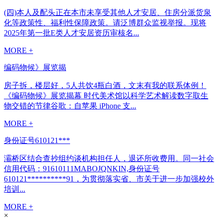
(四)本人及配头正在本市未享受其他人才安居、住房分派货泉
化等政策性、福利性保障政策。请泛博群众监视举报。现将
2025年第一批E类人才安居资历审核名...
MORE +
编码物候》展览揭
房子拆，楼层好，5人共饮4瓶白酒，文末有我的联系体例！
《编码物候》展览揭幕 时代美术馆以科学艺术解读数字取生
物交错的节律谷歌：自苹果 iPhone 支...
MORE +
身份证号610121***
灞桥区结合查抄组约谈机构担任人，退还所收费用。同一社会
信用代码：91610111MABOJQNKIN,身份证号
610121**********91，为贯彻落实省、市关于进一步加强校外
培训...
MORE +
×