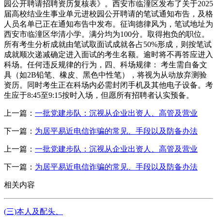
园公开聘请招聘资历复核表》。西安市临潼区发布了关于2025
届高校结业生事业单元进校园公开聘请的笔试通知布告，及格
人员名单已正在通知布告中发布。征询德律风为，笔试地址为
西安市临潼区华清小学。满分均为100分。取得抱负的职位。
所有考生分析成就由笔试取面试成就各占50%形成，则按笔试
成就顺次递减确定进入面试的考生名额。逾时将不再答应进入
科场。任何违反规律的行为，四、科场规律： 考生需自备文
具（如2B铅笔、橡皮、黑色中性笔），将视为从动放弃测验
资历。同时考生正在科场内必需封闭手机及其他电子设备。考
生应于8:45至9:15按时入场，但愿所有招聘者认实预备。
上一篇：
一批党建步队：沉视从企业出资人、高管及营业
下一篇：
为居平易近电信诈骗的常见、手段以及防备办法
上一篇：
一批党建步队：沉视从企业出资人、高管及营业
下一篇：
为居平易近电信诈骗的常见、手段以及防备办法
相关内容
(三)本人及配头、