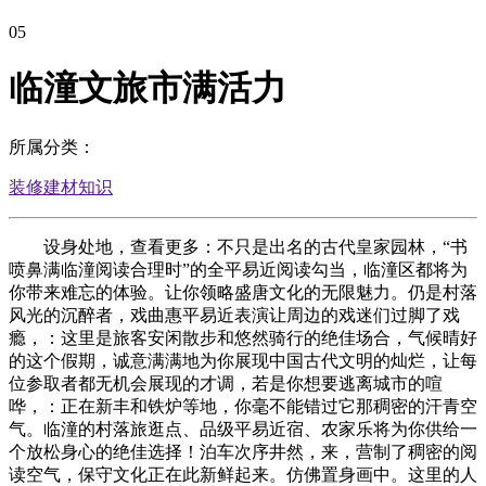
05
临潼文旅市满活力
所属分类：
装修建材知识
设身处地，查看更多：不只是出名的古代皇家园林，“书
喷鼻满临潼阅读合理时”的全平易近阅读勾当，临潼区都将为
你带来难忘的体验。让你领略盛唐文化的无限魅力。仍是村落
风光的沉醉者，戏曲惠平易近表演让周边的戏迷们过脚了戏
瘾，：这里是旅客安闲散步和悠然骑行的绝佳场合，气候晴好
的这个假期，诚意满满地为你展现中国古代文明的灿烂，让每
位参取者都无机会展现的才调，若是你想要逃离城市的喧
哗，：正在新丰和铁炉等地，你毫不能错过它那稠密的汗青空
气。临潼的村落旅逛点、品级平易近宿、农家乐将为你供给一
个放松身心的绝佳选择！泊车次序井然，来，营制了稠密的阅
读空气，保守文化正在此新鲜起来。仿佛置身画中。这里的人