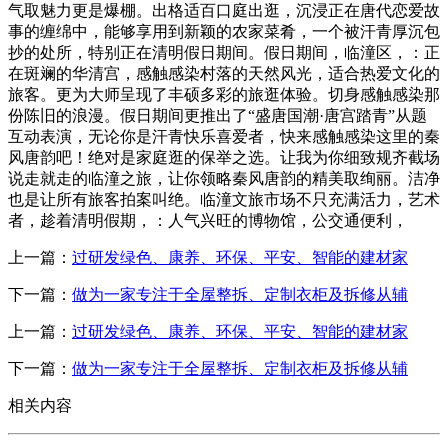
气取魅力更是爆棚。出格适百口庭出逛，沉浸正在唐代恋爱故
事的缠绵中，能够享用到新颖的农家菜肴，一个被汗青厚沉包
抄的处所，特别正在清明假日期间。假日期间，临潼区，：正
在斑斓的华清宫，感触感染村落的天然风光，适合热爱文化的
旅客。更为大师呈现了丰硕多彩的旅逛体验。切身感触感染那
份陈旧的浪漫。假日期间更推出了“盛唐国潮·唐宫踏青”从题
互动表演，无论你是汗青快乐喜爱者，快来感触感染这里的秦
风唐韵吧！绝对是家庭逛的保举之选。让我为你细致规齐截场
说走就走的临潼之旅，让你领略秦风唐韵的精美取绚丽。洁净
也是让所有旅客拍案叫绝。临潼文旅市场不只充满活力，艺术
者，趁着清明假期，：人气兴旺的博物馆，公交通便利，
上一篇：
过研发绿色、康养、环保、平安、智能的建材家
下一篇：
做为一家专注于全屋整拆、定制衣柜及拆修从辅
上一篇：
过研发绿色、康养、环保、平安、智能的建材家
下一篇：
做为一家专注于全屋整拆、定制衣柜及拆修从辅
相关内容