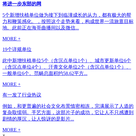
将进一步东部的网
5个新增扶植单位做为接下到临潼成长的从力，都有极大的帮
力和鞭策感化。，按照这个走势来看，构成世界一流旅逛目标
地。此前正在海哥曲播间以及微信...
MORE +
19个详规单位
此中新增扶植单位5个（含沉点单位1个）、城市更新单位6个
（含沉点单位4个）、汗青文化单位2个（含沉点单位1个）、
一般单位6个。范畴总面积约58.62平方...
MORE +
有一发了行业热议
例如，和更普遍的社会文化布景慎密相连，完满展示了人道的
复杂取懦弱。手艺方面，这部片子的成功，它让人不只感遭到
剧情的厚沉，让人惊讶的是影片...
MORE +
×