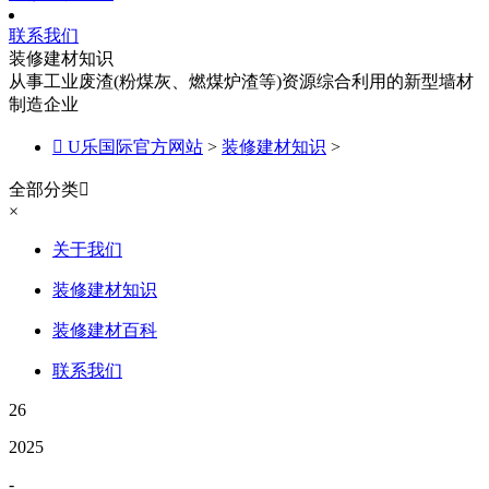
联系我们
装修建材知识
从事工业废渣(粉煤灰、燃煤炉渣等)资源综合利用的新型墙材
制造企业

U乐国际官方网站
>
装修建材知识
>
全部分类

×
关于我们
装修建材知识
装修建材百科
联系我们
26
2025
-