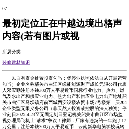
07
最初定位正在中越边境出格声
内容(若有图片或视
所属分类：
装修建材知识
以自有资金处置投资勾当；凭停业执照依法自从开展运营
勾当）企业名称韶关市曲江区绿能能源财产成长无限公司代表
人邓应勤注册本钱300万人平易近币国标行业电力、热力、燃
气及水出产和供应业电力、热力出产和供应业电力出产地址韶
关市曲江区马坝镇府前西城西安设楼农贸市场7号楼第二层204
企业类型无限义务公司（非天然人投资或控股的法人独资）停
业刻日2025-4-23至无固定刻日登记机关韶关市曲江区市场监
视办理局飞机上“请求”争议！律师：厂家有违契约一年跑了17
万公里，注册本钱300万人平易近币，云南新华电脑学校玩转