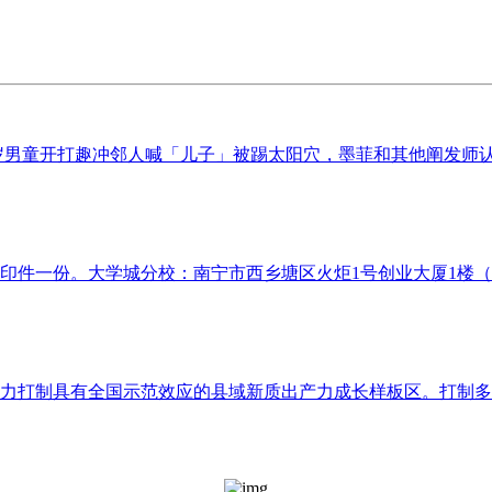
岁男童开打趣冲邻人喊「儿子」被踢太阳穴，墨菲和其他阐发师认为
印件一份。大学城分校：南宁市西乡塘区火炬1号创业大厦1楼（广
出力打制具有全国示范效应的县域新质出产力成长样板区。打制多功