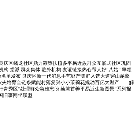
—良庆区蟠龙社区鼎力鞭策扶植多平易近族群众互嵌式社区巩固
构 党派 群众集体 驻外机构 友谊链接热心帮人好“八姑” 率领
认命名单发布 良庆区新一代消息手艺财产集群入选大道穿山越壑
新农夫培育全链条赋能村落复兴小小茉莉花撬动百亿大财产——解
举行青秀区“处理群众急难愁盼 绘就首善平易近生新图景”系列报
中国旧事网坐联盟