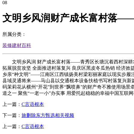
08
文明乡风润财产成长富村落—
所属分类：
装修建材百科
文明乡风润 财产成长富村落——青秀区长塘沉着西村深耕农村
拓展脱贫攻坚 全面推进村落复兴 良庆区黑皮冬瓜热销 经济效益攀
乡亲“种文明”——江南区江西镇扬美村梁彩丽家庭以现实步履注
县域灵通将来——马山县以交通根本设备扶植书写村落复兴新篇
码茉莉花从横州“开花”到世界“飘喷鼻”的财产奇不雅使用场景牵
道之一 聚焦“一老一小”办实事 用爱托起稳稳的幸福中国互联网视
上一篇：
C言语根本
下一篇：
旅删除东方甄选相关视频
上一篇：
C言语根本