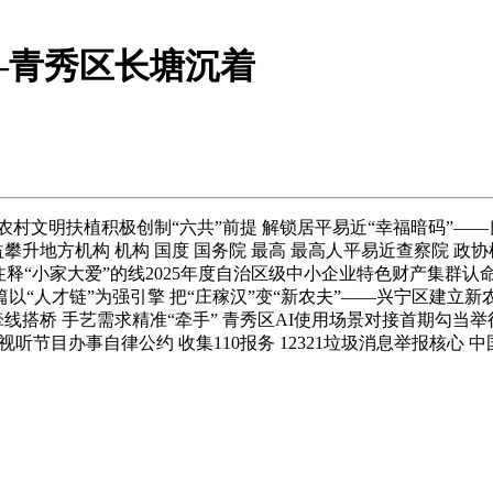
—青秀区长塘沉着
文明扶植积极创制“六共”前提 解锁居平易近“幸福暗码”—
升地方机构 机构 国度 国务院 最高 最高人平易近查察院 政协机
释“小家大爱”的线2025年度自治区级中小企业特色财产集群
以“人才链”为强引擎 把“庄稼汉”变“新农夫”——兴宁区建立
线搭桥 手艺需求精准“牵手” 青秀区AI使用场景对接首期勾当
听节目办事自律公约 收集110报务 12321垃圾消息举报核心 