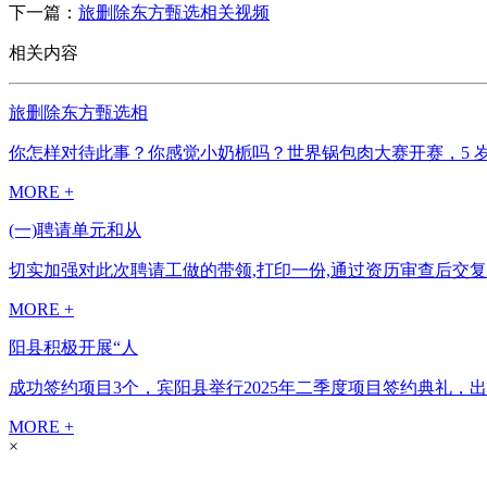
下一篇：
旅删除东方甄选相关视频
相关内容
旅删除东方甄选相
你怎样对待此事？你感觉小奶栀吗？世界锅包肉大赛开赛，5 
MORE +
(一)聘请单元和从
切实加强对此次聘请工做的带领,打印一份,通过资历审查后交复
MORE +
阳县积极开展“人
成功签约项目3个，宾阳县举行2025年二季度项目签约典礼，
MORE +
×