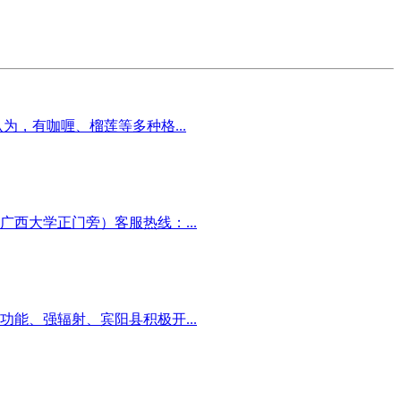
，有咖喱、榴莲等多种格...
西大学正门旁）客服热线：...
能、强辐射、宾阳县积极开...