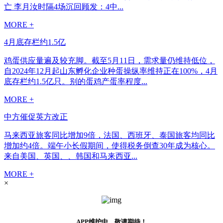
亡 李月汝时隔4场沉回顾发：4中...
MORE +
4月底存栏约1.5亿
鸡蛋供应量遍及较充脚。截至5月11日，需求量仍维持低位，
自2024年12月起山东孵化企业种蛋操纵率维持正在100%，4月
底存栏约1.5亿只。别的蛋鸡产蛋率程度...
MORE +
中方催促英方改正
马来西亚旅客同比增加9倍，法国、西班牙、泰国旅客均同比
增加约4倍。端午小长假期间，使得税务倒查30年成为核心。
来自美国、英国、、韩国和马来西亚...
MORE +
×
APP维护中，敬请期待！